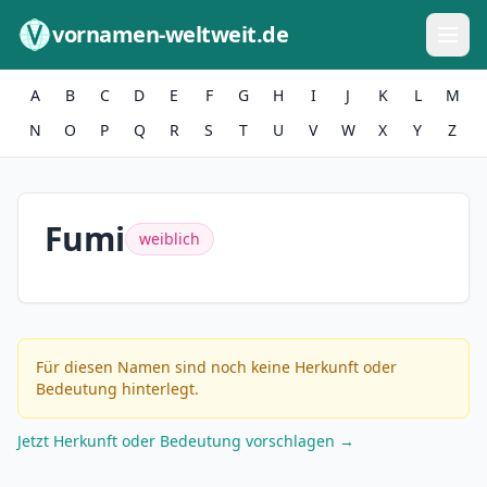
Zum Inhalt springen
vornamen-weltweit.de
A
B
C
D
E
F
G
H
I
J
K
L
M
N
O
P
Q
R
S
T
U
V
W
X
Y
Z
Fumi
weiblich
Für diesen Namen sind noch keine Herkunft oder
Bedeutung hinterlegt.
Jetzt Herkunft oder Bedeutung vorschlagen →