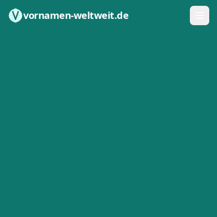
Zum Inhalt springen
vornamen-weltweit.de