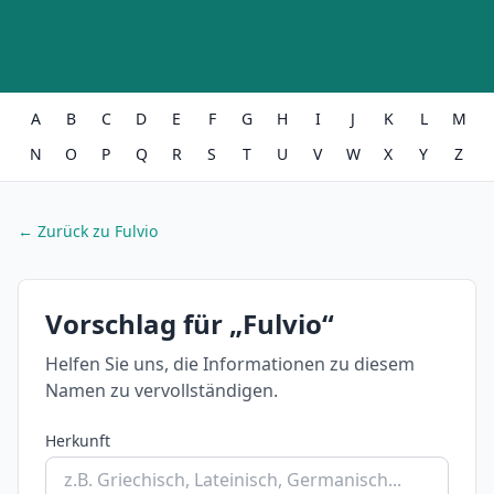
A
B
C
D
E
F
G
H
I
J
K
L
M
N
O
P
Q
R
S
T
U
V
W
X
Y
Z
← Zurück zu Fulvio
Vorschlag für „Fulvio“
Helfen Sie uns, die Informationen zu diesem
Namen zu vervollständigen.
Herkunft