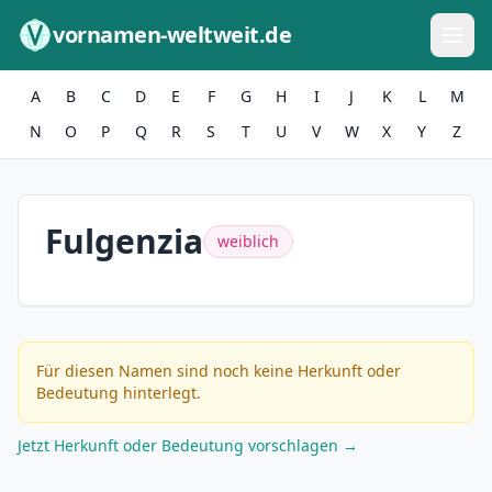
Zum Inhalt springen
vornamen-weltweit.de
A
B
C
D
E
F
G
H
I
J
K
L
M
N
O
P
Q
R
S
T
U
V
W
X
Y
Z
Fulgenzia
weiblich
Für diesen Namen sind noch keine Herkunft oder
Bedeutung hinterlegt.
Jetzt Herkunft oder Bedeutung vorschlagen →