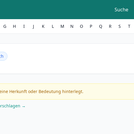
Suche
G
H
I
J
K
L
M
N
O
P
Q
R
S
T
ch
eine Herkunft oder Bedeutung hinterlegt.
orschlagen →