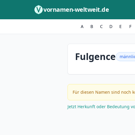
Zum Inhalt springen
vornamen-weltweit.de
A
B
C
D
E
F
Fulgence
männli
Für diesen Namen sind noch k
Jetzt Herkunft oder Bedeutung v