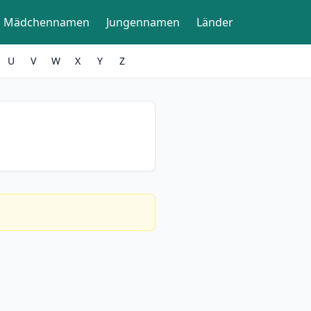
Mädchennamen
Jungennamen
Länder
U
V
W
X
Y
Z