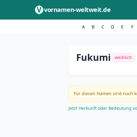
Zum Inhalt springen
vornamen-weltweit.de
A
B
C
D
E
F
Fukumi
weiblich
Für diesen Namen sind noch k
Jetzt Herkunft oder Bedeutung v