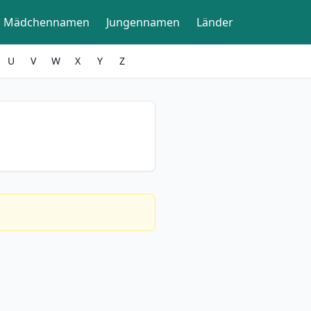
Mädchennamen
Jungennamen
Länder
U
V
W
X
Y
Z