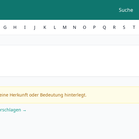
Suche
G
H
I
J
K
L
M
N
O
P
Q
R
S
T
eine Herkunft oder Bedeutung hinterlegt.
orschlagen →