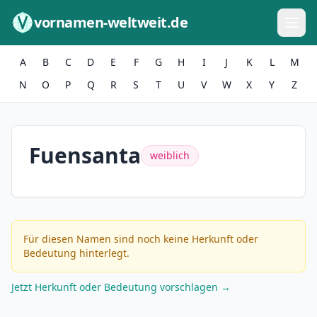
Zum Inhalt springen
vornamen-weltweit.de
A
B
C
D
E
F
G
H
I
J
K
L
M
N
O
P
Q
R
S
T
U
V
W
X
Y
Z
Fuensanta
weiblich
Für diesen Namen sind noch keine Herkunft oder
Bedeutung hinterlegt.
Jetzt Herkunft oder Bedeutung vorschlagen →