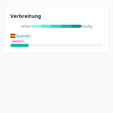
Verbreitung
selten
häufig
Spanien
weiblich