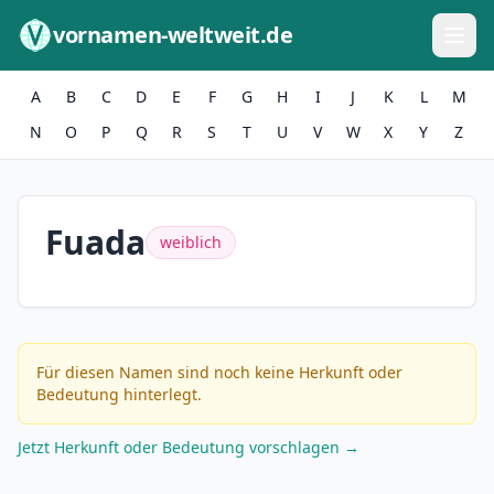
Zum Inhalt springen
vornamen-weltweit.de
A
B
C
D
E
F
G
H
I
J
K
L
M
N
O
P
Q
R
S
T
U
V
W
X
Y
Z
Fuada
weiblich
Für diesen Namen sind noch keine Herkunft oder
Bedeutung hinterlegt.
Jetzt Herkunft oder Bedeutung vorschlagen →