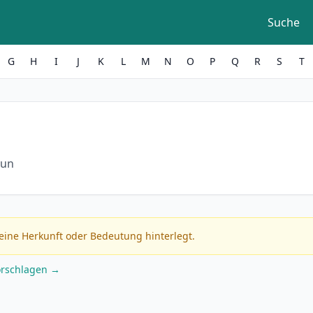
Suche
G
H
I
J
K
L
M
N
O
P
Q
R
S
T
yun
eine Herkunft oder Bedeutung hinterlegt.
orschlagen →