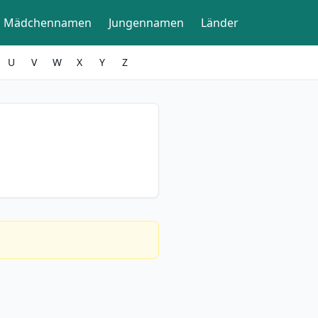
Mädchennamen
Jungennamen
Länder
U
V
W
X
Y
Z