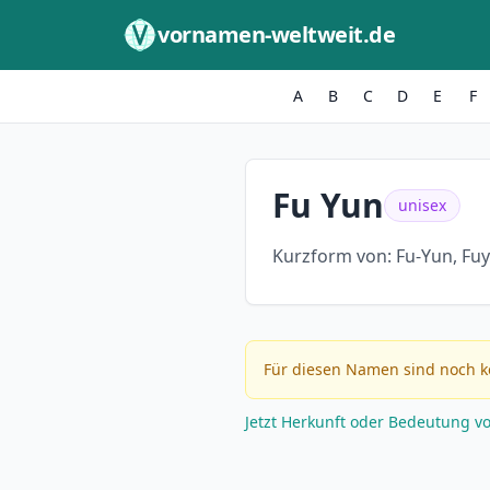
Zum Inhalt springen
vornamen-weltweit.de
A
B
C
D
E
F
Fu Yun
unisex
Kurzform von:
Fu-Yun, Fu
Für diesen Namen sind noch k
Jetzt Herkunft oder Bedeutung v