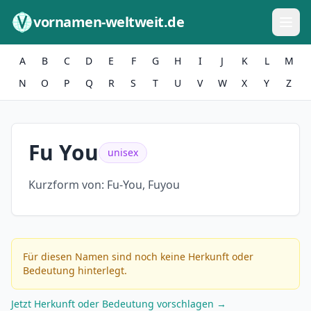
Zum Inhalt springen
vornamen-weltweit.de
A
B
C
D
E
F
G
H
I
J
K
L
M
N
O
P
Q
R
S
T
U
V
W
X
Y
Z
Fu You
unisex
Kurzform von:
Fu-You, Fuyou
Für diesen Namen sind noch keine Herkunft oder
Bedeutung hinterlegt.
Jetzt Herkunft oder Bedeutung vorschlagen →