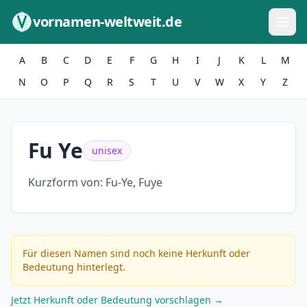
Zum Inhalt springen
vornamen-weltweit.de
A
B
C
D
E
F
G
H
I
J
K
L
M
N
O
P
Q
R
S
T
U
V
W
X
Y
Z
Fu Ye
unisex
Kurzform von:
Fu-Ye, Fuye
Für diesen Namen sind noch keine Herkunft oder
Bedeutung hinterlegt.
Jetzt Herkunft oder Bedeutung vorschlagen →