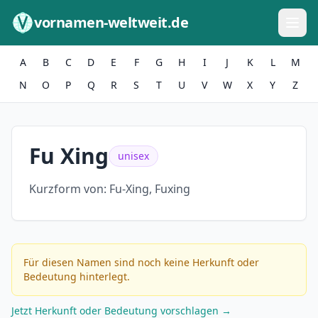
Zum Inhalt springen
vornamen-weltweit.de
A
B
C
D
E
F
G
H
I
J
K
L
M
N
O
P
Q
R
S
T
U
V
W
X
Y
Z
Fu Xing
unisex
Kurzform von:
Fu-Xing, Fuxing
Für diesen Namen sind noch keine Herkunft oder
Bedeutung hinterlegt.
Jetzt Herkunft oder Bedeutung vorschlagen →