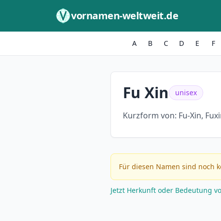
Zum Inhalt springen
vornamen-weltweit.de
A
B
C
D
E
F
Fu Xin
unisex
Kurzform von:
Fu-Xin, Fux
Für diesen Namen sind noch k
Jetzt Herkunft oder Bedeutung v