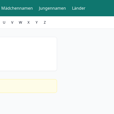
Mädchennamen
Jungennamen
Länder
U
V
W
X
Y
Z