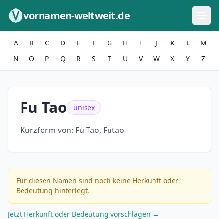
Zum Inhalt springen
vornamen-weltweit.de
A
B
C
D
E
F
G
H
I
J
K
L
M
N
O
P
Q
R
S
T
U
V
W
X
Y
Z
Fu Tao
unisex
Kurzform von:
Fu-Tao, Futao
Für diesen Namen sind noch keine Herkunft oder
Bedeutung hinterlegt.
Jetzt Herkunft oder Bedeutung vorschlagen →