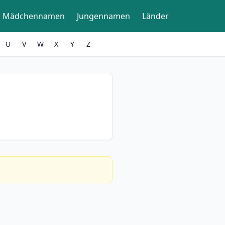
Mädchennamen
Jungennamen
Länder
U
V
W
X
Y
Z