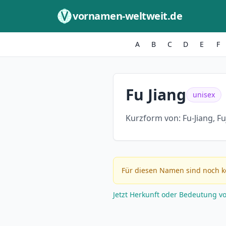
Zum Inhalt springen
vornamen-weltweit.de
A
B
C
D
E
F
Fu Jiang
unisex
Kurzform von:
Fu-Jiang, Fu
Für diesen Namen sind noch k
Jetzt Herkunft oder Bedeutung v