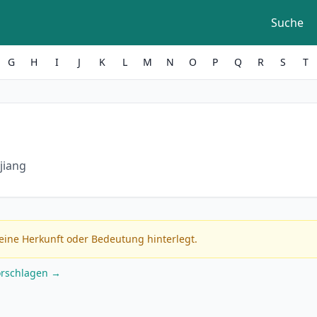
Suche
G
H
I
J
K
L
M
N
O
P
Q
R
S
T
jiang
eine Herkunft oder Bedeutung hinterlegt.
orschlagen →