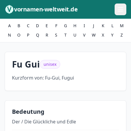
Zum Inhalt springen
vornamen-weltweit.de
A
B
C
D
E
F
G
H
I
J
K
L
M
N
O
P
Q
R
S
T
U
V
W
X
Y
Z
Fu Gui
unisex
Kurzform von:
Fu-Gui, Fugui
Bedeutung
Der / Die Glückliche und Edle