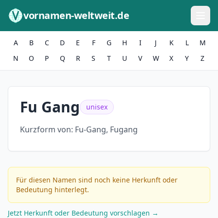
Zum Inhalt springen
vornamen-weltweit.de
A
B
C
D
E
F
G
H
I
J
K
L
M
N
O
P
Q
R
S
T
U
V
W
X
Y
Z
Fu Gang
unisex
Kurzform von:
Fu-Gang, Fugang
Für diesen Namen sind noch keine Herkunft oder
Bedeutung hinterlegt.
Jetzt Herkunft oder Bedeutung vorschlagen →