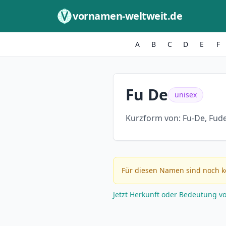
Zum Inhalt springen
vornamen-weltweit.de
A
B
C
D
E
F
Fu De
unisex
Kurzform von:
Fu-De, Fud
Für diesen Namen sind noch k
Jetzt Herkunft oder Bedeutung v