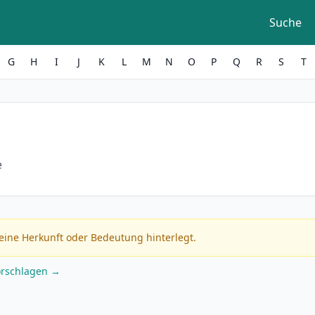
Suche
G
H
I
J
K
L
M
N
O
P
Q
R
S
T
e
eine Herkunft oder Bedeutung hinterlegt.
orschlagen →