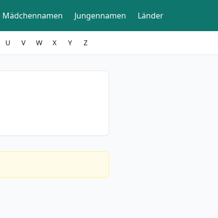
Mädchennamen
Jungennamen
Länder
U
V
W
X
Y
Z