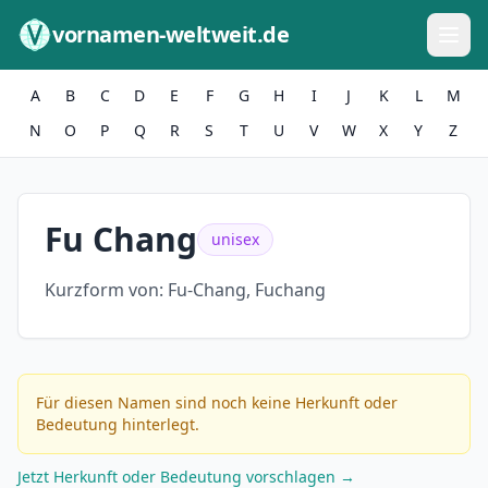
Zum Inhalt springen
vornamen-weltweit.de
A
B
C
D
E
F
G
H
I
J
K
L
M
N
O
P
Q
R
S
T
U
V
W
X
Y
Z
Fu Chang
unisex
Kurzform von:
Fu-Chang, Fuchang
Für diesen Namen sind noch keine Herkunft oder
Bedeutung hinterlegt.
Jetzt Herkunft oder Bedeutung vorschlagen →