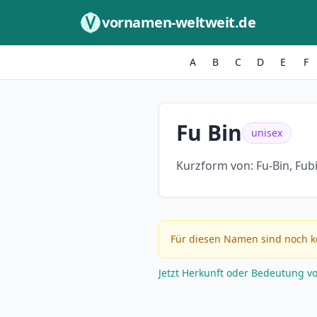
Zum Inhalt springen
vornamen-weltweit.de
A
B
C
D
E
F
Fu Bin
unisex
Kurzform von:
Fu-Bin, Fub
Für diesen Namen sind noch k
Jetzt Herkunft oder Bedeutung v