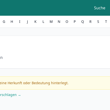
Suche
G
H
I
J
K
L
M
N
O
P
Q
R
S
T
in
eine Herkunft oder Bedeutung hinterlegt.
orschlagen →