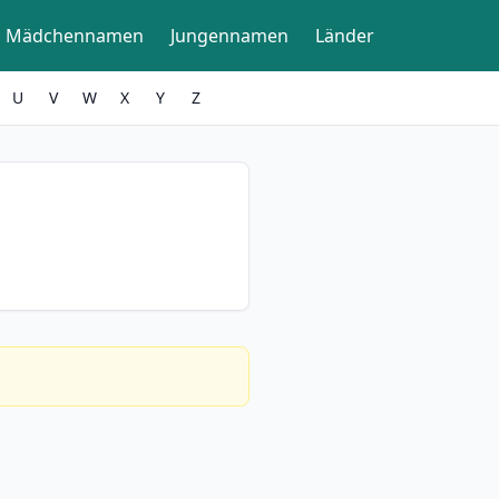
Mädchennamen
Jungennamen
Länder
U
V
W
X
Y
Z