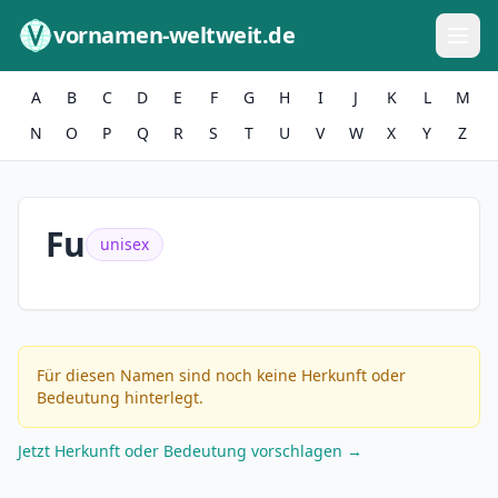
Zum Inhalt springen
vornamen-weltweit.de
A
B
C
D
E
F
G
H
I
J
K
L
M
N
O
P
Q
R
S
T
U
V
W
X
Y
Z
Fu
unisex
Für diesen Namen sind noch keine Herkunft oder
Bedeutung hinterlegt.
Jetzt Herkunft oder Bedeutung vorschlagen →