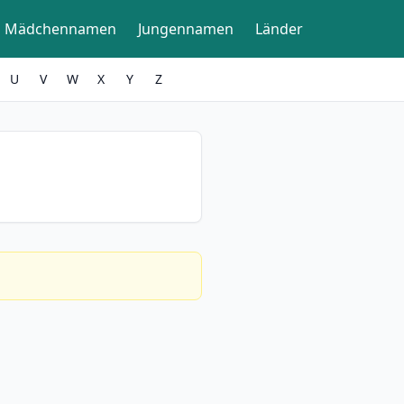
Mädchennamen
Jungennamen
Länder
U
V
W
X
Y
Z