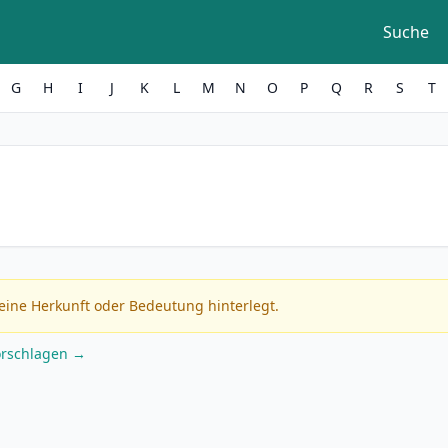
Suche
G
H
I
J
K
L
M
N
O
P
Q
R
S
T
eine Herkunft oder Bedeutung hinterlegt.
orschlagen →