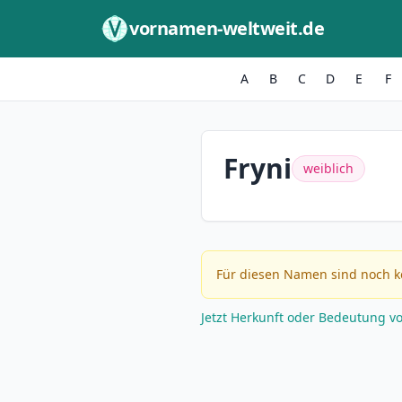
Zum Inhalt springen
vornamen-weltweit.de
A
B
C
D
E
F
Fryni
weiblich
Für diesen Namen sind noch k
Jetzt Herkunft oder Bedeutung v