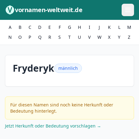
Zum Inhalt springen
vornamen-weltweit.de
A
B
C
D
E
F
G
H
I
J
K
L
M
N
O
P
Q
R
S
T
U
V
W
X
Y
Z
Fryderyk
männlich
Für diesen Namen sind noch keine Herkunft oder
Bedeutung hinterlegt.
Jetzt Herkunft oder Bedeutung vorschlagen →