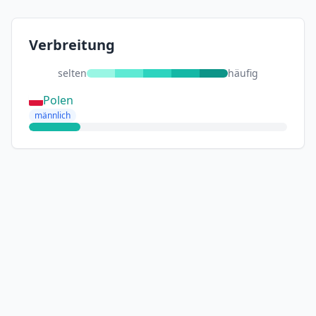
Verbreitung
selten
häufig
Polen
männlich