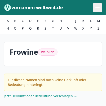
Zum Inhalt springen
vornamen-weltweit.de
A
B
C
D
E
F
G
H
I
J
K
L
M
N
O
P
Q
R
S
T
U
V
W
X
Y
Z
Frowine
weiblich
Für diesen Namen sind noch keine Herkunft oder
Bedeutung hinterlegt.
Jetzt Herkunft oder Bedeutung vorschlagen →