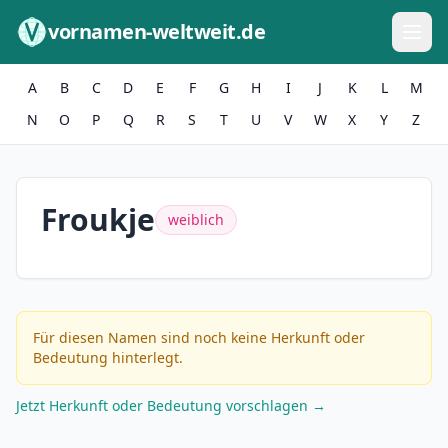
Zum Inhalt springen
vornamen-weltweit.de
A
B
C
D
E
F
G
H
I
J
K
L
M
N
O
P
Q
R
S
T
U
V
W
X
Y
Z
Froukje
weiblich
Für diesen Namen sind noch keine Herkunft oder
Bedeutung hinterlegt.
Jetzt Herkunft oder Bedeutung vorschlagen →