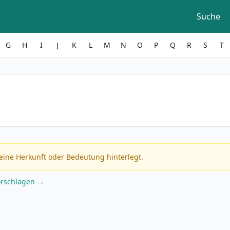
Suche
G
H
I
J
K
L
M
N
O
P
Q
R
S
T
eine Herkunft oder Bedeutung hinterlegt.
orschlagen →