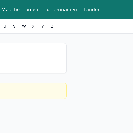
Mädchennamen
Jungennamen
Länder
U
V
W
X
Y
Z