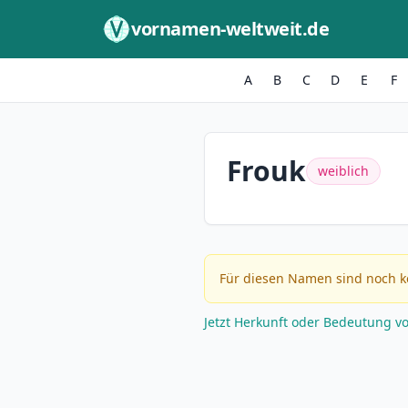
Zum Inhalt springen
vornamen-weltweit.de
A
B
C
D
E
F
Frouk
weiblich
Für diesen Namen sind noch k
Jetzt Herkunft oder Bedeutung v