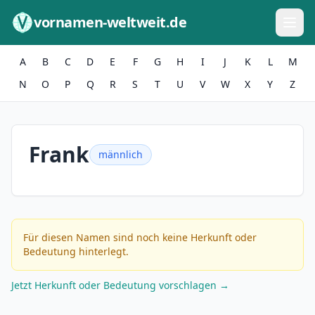
Zum Inhalt springen
vornamen-weltweit.de
A
B
C
D
E
F
G
H
I
J
K
L
M
N
O
P
Q
R
S
T
U
V
W
X
Y
Z
Frank
männlich
Für diesen Namen sind noch keine Herkunft oder
Bedeutung hinterlegt.
Jetzt Herkunft oder Bedeutung vorschlagen →