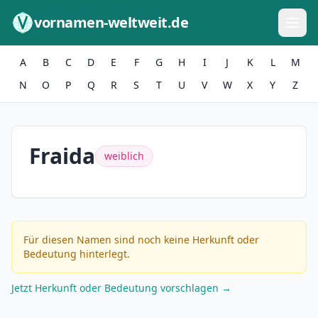
Zum Inhalt springen
vornamen-weltweit.de
A
B
C
D
E
F
G
H
I
J
K
L
M
N
O
P
Q
R
S
T
U
V
W
X
Y
Z
Fraida
weiblich
Für diesen Namen sind noch keine Herkunft oder
Bedeutung hinterlegt.
Jetzt Herkunft oder Bedeutung vorschlagen →