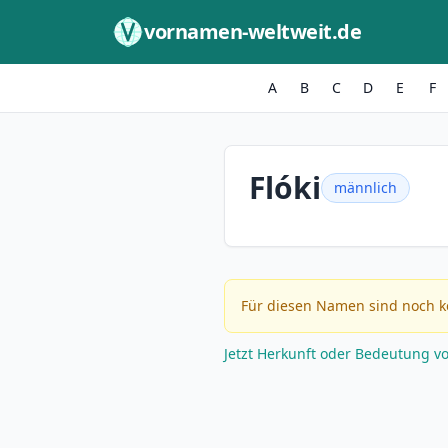
Zum Inhalt springen
vornamen-weltweit.de
A
B
C
D
E
F
Flóki
männlich
Für diesen Namen sind noch k
Jetzt Herkunft oder Bedeutung v