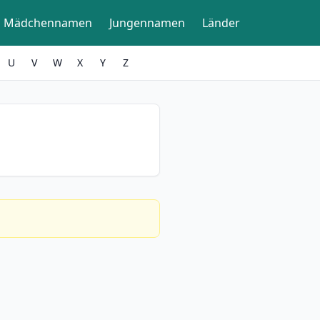
Mädchennamen
Jungennamen
Länder
U
V
W
X
Y
Z