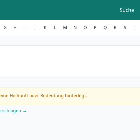
Suche
G
H
I
J
K
L
M
N
O
P
Q
R
S
T
eine Herkunft oder Bedeutung hinterlegt.
orschlagen →