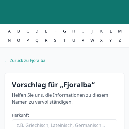
A
B
C
D
E
F
G
H
I
J
K
L
M
N
O
P
Q
R
S
T
U
V
W
X
Y
Z
← Zurück zu Fjoralba
Vorschlag für „Fjoralba“
Helfen Sie uns, die Informationen zu diesem
Namen zu vervollständigen.
Herkunft