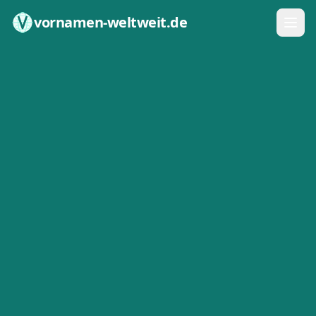
Zum Inhalt springen
vornamen-weltweit.de