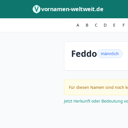
Zum Inhalt springen
vornamen-weltweit.de
A
B
C
D
E
F
Feddo
männlich
Für diesen Namen sind noch k
Jetzt Herkunft oder Bedeutung v