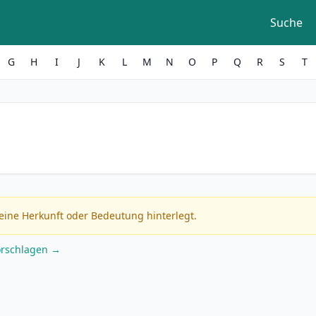
Suche
G
H
I
J
K
L
M
N
O
P
Q
R
S
T
eine Herkunft oder Bedeutung hinterlegt.
orschlagen →