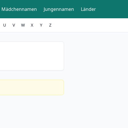
Mädchennamen
Jungennamen
Länder
U
V
W
X
Y
Z