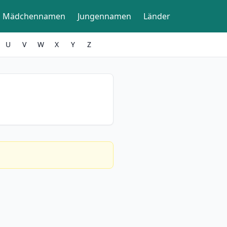
Mädchennamen
Jungennamen
Länder
U
V
W
X
Y
Z