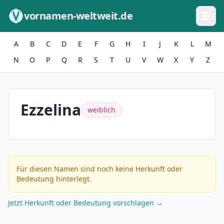
Zum Inhalt springen
vornamen-weltweit.de
A
B
C
D
E
F
G
H
I
J
K
L
M
N
O
P
Q
R
S
T
U
V
W
X
Y
Z
Ezzelina
weiblich
Für diesen Namen sind noch keine Herkunft oder
Bedeutung hinterlegt.
Jetzt Herkunft oder Bedeutung vorschlagen →