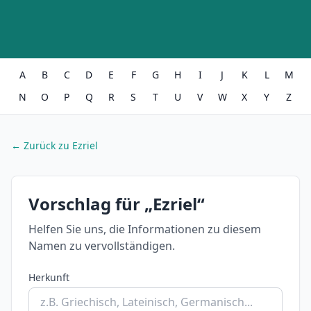
A
B
C
D
E
F
G
H
I
J
K
L
M
N
O
P
Q
R
S
T
U
V
W
X
Y
Z
← Zurück zu Ezriel
Vorschlag für „Ezriel“
Helfen Sie uns, die Informationen zu diesem
Namen zu vervollständigen.
Herkunft