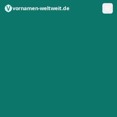
Zum Inhalt springen
vornamen-weltweit.de