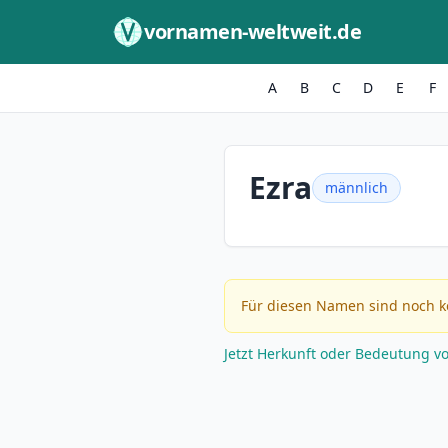
Zum Inhalt springen
vornamen-weltweit.de
A
B
C
D
E
F
Ezra
männlich
Für diesen Namen sind noch k
Jetzt Herkunft oder Bedeutung v