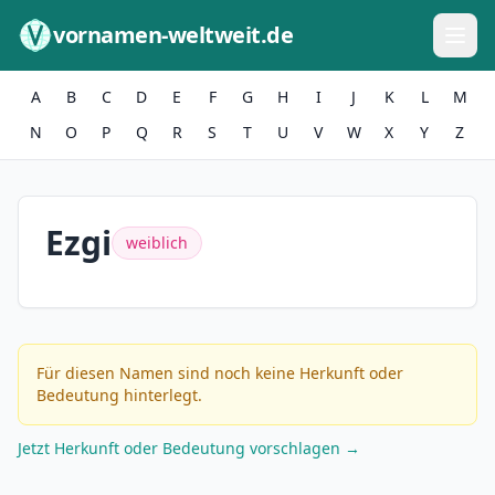
Zum Inhalt springen
vornamen-weltweit.de
A
B
C
D
E
F
G
H
I
J
K
L
M
N
O
P
Q
R
S
T
U
V
W
X
Y
Z
Ezgi
weiblich
Für diesen Namen sind noch keine Herkunft oder
Bedeutung hinterlegt.
Jetzt Herkunft oder Bedeutung vorschlagen →