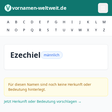
Zum Inhalt springen
vornamen-weltweit.de
A
B
C
D
E
F
G
H
I
J
K
L
M
N
O
P
Q
R
S
T
U
V
W
X
Y
Z
Ezechiel
männlich
Für diesen Namen sind noch keine Herkunft oder
Bedeutung hinterlegt.
Jetzt Herkunft oder Bedeutung vorschlagen →