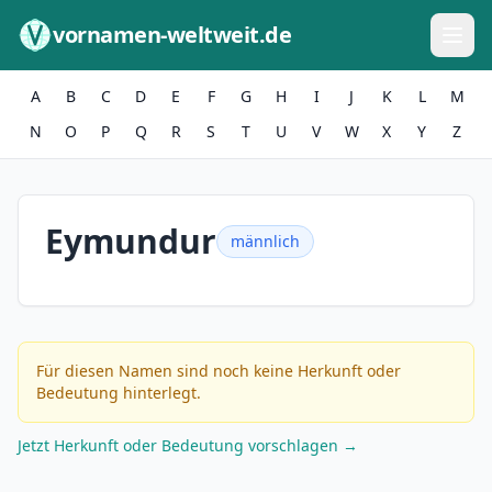
Zum Inhalt springen
vornamen-weltweit.de
A
B
C
D
E
F
G
H
I
J
K
L
M
N
O
P
Q
R
S
T
U
V
W
X
Y
Z
Eymundur
männlich
Für diesen Namen sind noch keine Herkunft oder
Bedeutung hinterlegt.
Jetzt Herkunft oder Bedeutung vorschlagen →