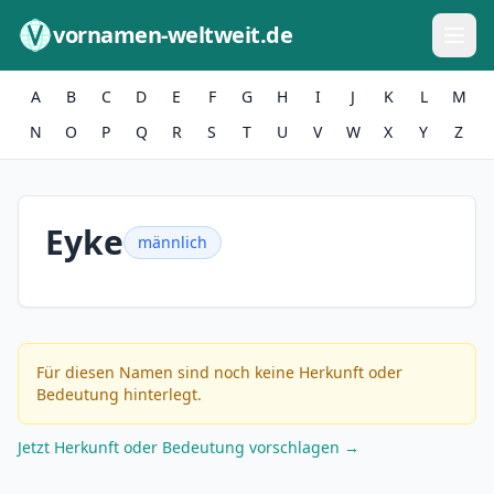
Zum Inhalt springen
vornamen-weltweit.de
A
B
C
D
E
F
G
H
I
J
K
L
M
N
O
P
Q
R
S
T
U
V
W
X
Y
Z
Eyke
männlich
Für diesen Namen sind noch keine Herkunft oder
Bedeutung hinterlegt.
Jetzt Herkunft oder Bedeutung vorschlagen →