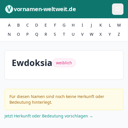
Zum Inhalt springen
vornamen-weltweit.de
A
B
C
D
E
F
G
H
I
J
K
L
M
N
O
P
Q
R
S
T
U
V
W
X
Y
Z
Ewdoksia
weiblich
Für diesen Namen sind noch keine Herkunft oder
Bedeutung hinterlegt.
Jetzt Herkunft oder Bedeutung vorschlagen →