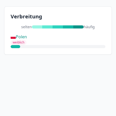
Verbreitung
selten
häufig
Polen
weiblich