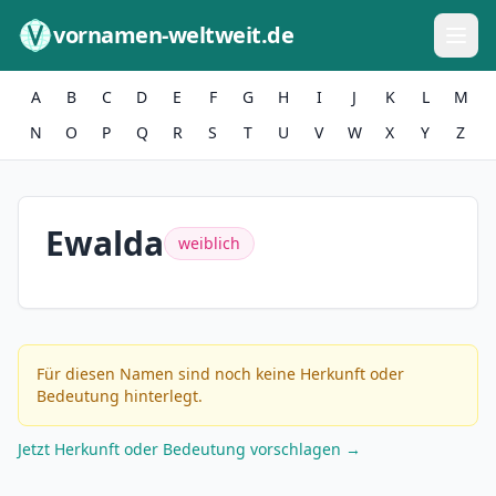
Zum Inhalt springen
vornamen-weltweit.de
A
B
C
D
E
F
G
H
I
J
K
L
M
N
O
P
Q
R
S
T
U
V
W
X
Y
Z
Ewalda
weiblich
Für diesen Namen sind noch keine Herkunft oder
Bedeutung hinterlegt.
Jetzt Herkunft oder Bedeutung vorschlagen →