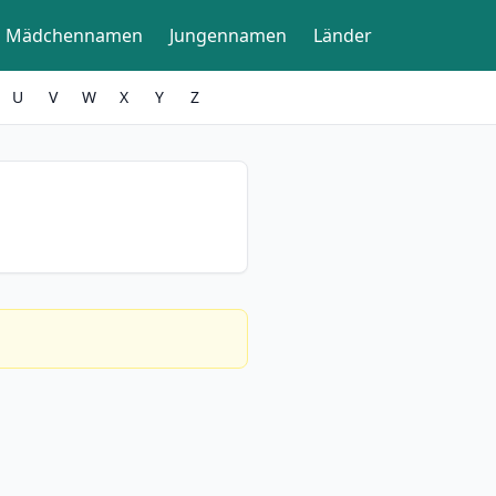
Mädchennamen
Jungennamen
Länder
U
V
W
X
Y
Z