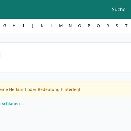
Suche
G
H
I
J
K
L
M
N
O
P
Q
R
S
T
eine Herkunft oder Bedeutung hinterlegt.
orschlagen →