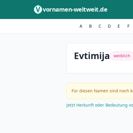
Zum Inhalt springen
vornamen-weltweit.de
A
B
C
D
E
F
Evtimija
weiblich
Für diesen Namen sind noch k
Jetzt Herkunft oder Bedeutung v