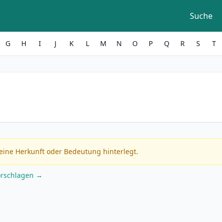
Suche
G
H
I
J
K
L
M
N
O
P
Q
R
S
T
eine Herkunft oder Bedeutung hinterlegt.
orschlagen →