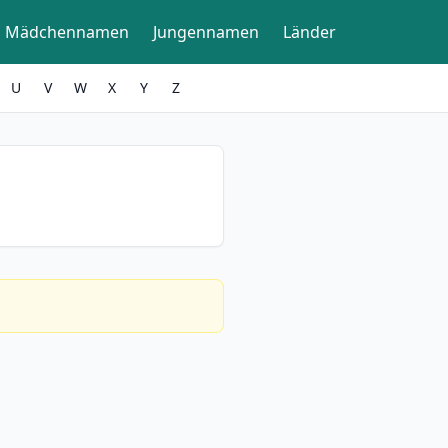
Mädchennamen
Jungennamen
Länder
U
V
W
X
Y
Z