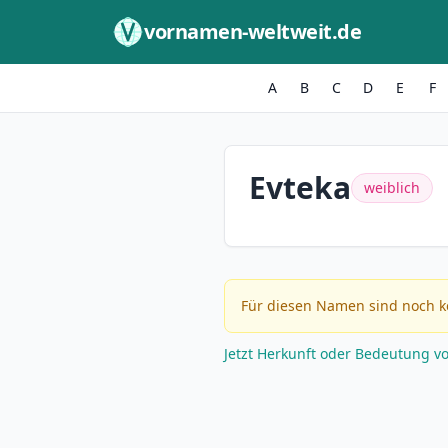
Zum Inhalt springen
vornamen-weltweit.de
A
B
C
D
E
F
Evteka
weiblich
Für diesen Namen sind noch k
Jetzt Herkunft oder Bedeutung v