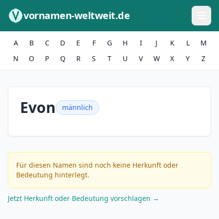
Zum Inhalt springen
vornamen-weltweit.de
A
B
C
D
E
F
G
H
I
J
K
L
M
N
O
P
Q
R
S
T
U
V
W
X
Y
Z
Evon
männlich
Für diesen Namen sind noch keine Herkunft oder
Bedeutung hinterlegt.
Jetzt Herkunft oder Bedeutung vorschlagen →