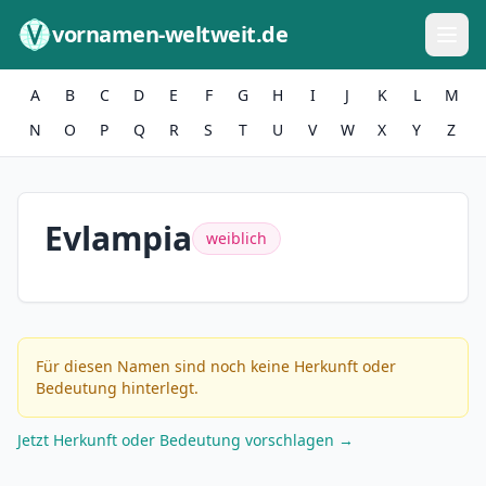
Zum Inhalt springen
vornamen-weltweit.de
A
B
C
D
E
F
G
H
I
J
K
L
M
N
O
P
Q
R
S
T
U
V
W
X
Y
Z
Evlampia
weiblich
Für diesen Namen sind noch keine Herkunft oder
Bedeutung hinterlegt.
Jetzt Herkunft oder Bedeutung vorschlagen →