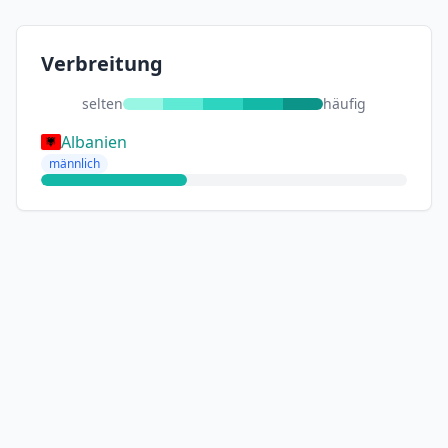
Verbreitung
selten
häufig
Albanien
männlich