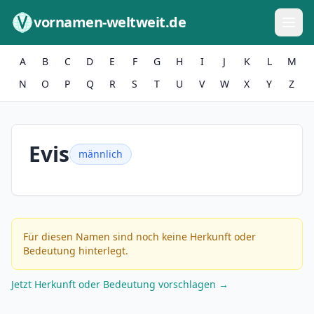
Zum Inhalt springen
vornamen-weltweit.de
A
B
C
D
E
F
G
H
I
J
K
L
M
N
O
P
Q
R
S
T
U
V
W
X
Y
Z
Evis
männlich
Für diesen Namen sind noch keine Herkunft oder
Bedeutung hinterlegt.
Jetzt Herkunft oder Bedeutung vorschlagen →