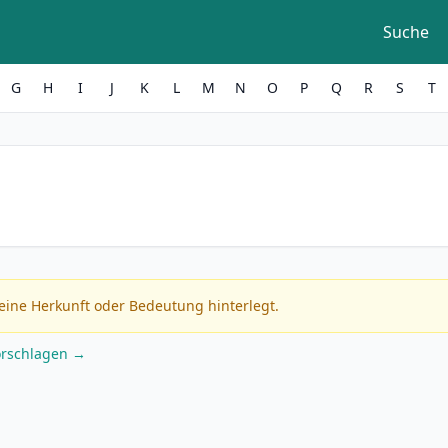
Suche
G
H
I
J
K
L
M
N
O
P
Q
R
S
T
eine Herkunft oder Bedeutung hinterlegt.
orschlagen →