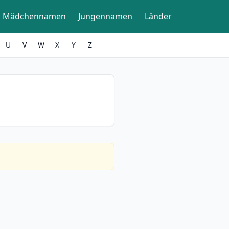
Mädchennamen
Jungennamen
Länder
U
V
W
X
Y
Z