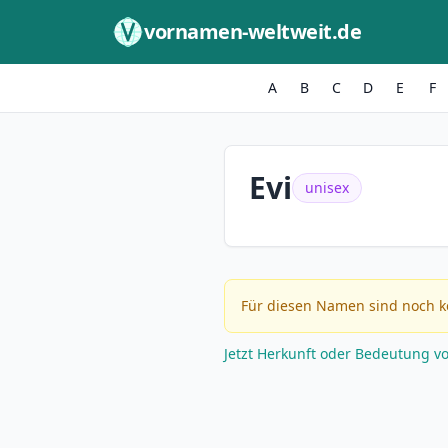
Zum Inhalt springen
vornamen-weltweit.de
A
B
C
D
E
F
Evi
unisex
Für diesen Namen sind noch k
Jetzt Herkunft oder Bedeutung v