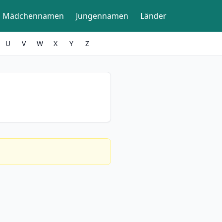
Mädchennamen
Jungennamen
Länder
U
V
W
X
Y
Z