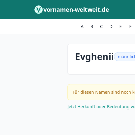
Zum Inhalt springen
vornamen-weltweit.de
A
B
C
D
E
F
Evghenii
männlic
Für diesen Namen sind noch k
Jetzt Herkunft oder Bedeutung v