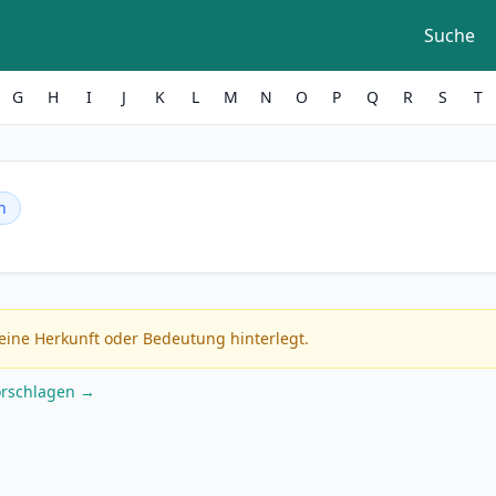
Suche
G
H
I
J
K
L
M
N
O
P
Q
R
S
T
h
eine Herkunft oder Bedeutung hinterlegt.
orschlagen →