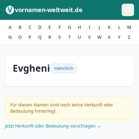
Zum Inhalt springen
vornamen-weltweit.de
A
B
C
D
E
F
G
H
I
J
K
L
M
N
O
P
Q
R
S
T
U
V
W
X
Y
Z
Evgheni
männlich
Für diesen Namen sind noch keine Herkunft oder
Bedeutung hinterlegt.
Jetzt Herkunft oder Bedeutung vorschlagen →