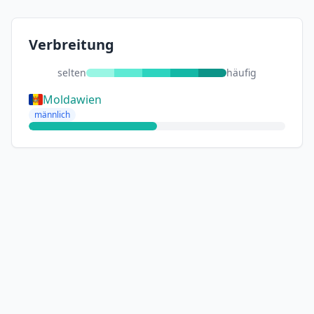
Verbreitung
selten
häufig
Moldawien
männlich