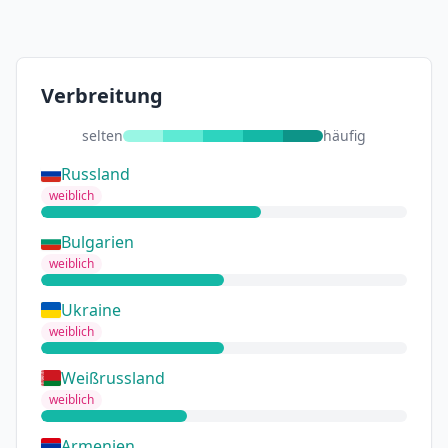
Verbreitung
selten
häufig
Russland
weiblich
Bulgarien
weiblich
Ukraine
weiblich
Weißrussland
weiblich
Armenien