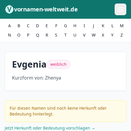
Zum Inhalt springen
vornamen-weltweit.de
A
B
C
D
E
F
G
H
I
J
K
L
M
N
O
P
Q
R
S
T
U
V
W
X
Y
Z
Evgenia
weiblich
Kurzform von:
Zhenya
Für diesen Namen sind noch keine Herkunft oder
Bedeutung hinterlegt.
Jetzt Herkunft oder Bedeutung vorschlagen →